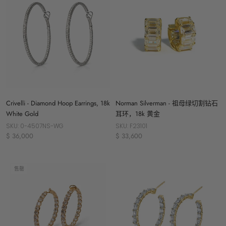
Norman Silverman - 祖母绿切割钻石
Crivelli - Diamond Hoop Earrings, 18k
耳环，18k 黄金
White Gold
SKU: F23101
SKU: 0-4507NS-WG
$ 33,600
$ 36,000
售罄