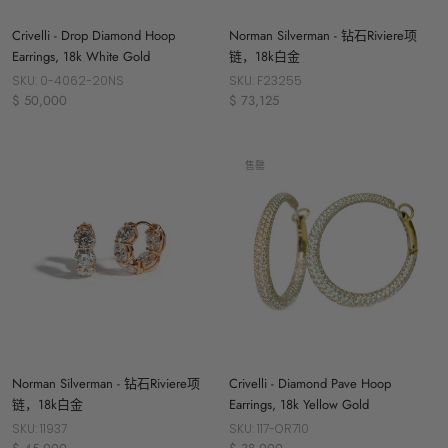
Crivelli - Drop Diamond Hoop
Norman Silverman - 钻石Riviere项
Earrings, 18k White Gold
链，18k白金
SKU: 0-4062-20NS
SKU: F23255
$ 50,000
$ 73,125
售罄
Norman Silverman - 钻石Riviere项
Crivelli - Diamond Pave Hoop
链，18k白金
Earrings, 18k Yellow Gold
SKU: 11937
SKU: 117-OR710