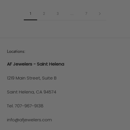
1
2
3
…
7
Locations:
AF Jewelers - Saint Helena
1219 Main Street, Suite B
Saint Helena, CA 94574
Tel. 707-967-9138
info@afjewelers.com