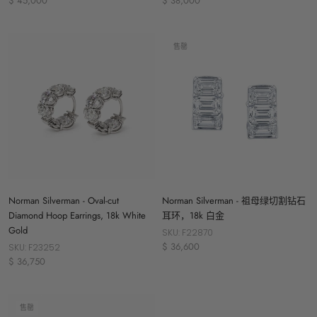
$ 45,000
$ 38,000
售罄
Norman Silverman - Oval-cut
Norman Silverman - 祖母绿切割钻石
Diamond Hoop Earrings, 18k White
耳环，18k 白金
Gold
SKU: F22870
$ 36,600
SKU: F23252
$ 36,750
售罄