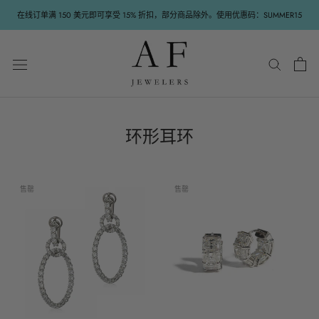
跳
在线订单满 150 美元即可享受 15% 折扣，部分商品除外。使用优惠码：SUMMER15
至
内
容
环形耳环
售罄
售罄