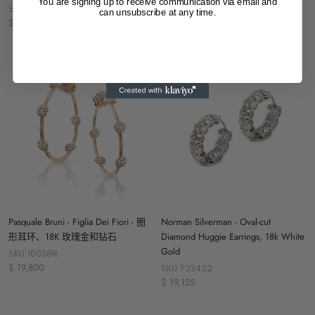
You are signing up to receive communication via email and
$ 20,000
SKU: F20775
can unsubscribe at any time.
$ 20,250
Pasquale Bruni - Figlia Dei Fiori - 圈
Norman Silverman - Oval-cut
形耳环、18K 玫瑰金和钻石
Diamond Huggie Earrings, 18k White
Gold
SKU: 16038R
$ 19,800
SKU: F23422
$ 19,125