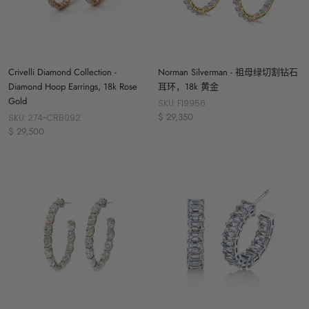
Norman Silverman - 祖母绿切割钻石
Crivelli Diamond Collection -
耳环，18k 黄金
Diamond Hoop Earrings, 18k Rose
Gold
SKU: F19956
$ 29,350
SKU: 274-CRB092
$ 29,500