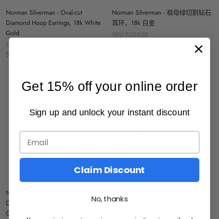
Norman Silverman - Oval-cut
Norman Silverman - 祖母绿切割钻石
Diamond Hoop Earrings, 18k White
耳环，18k 白金
Gold
SKU: F20426
$ 24,445
SKU: F21105
$ 29,250
Get 15% off your online order
售罄
Sign up and unlock your instant discount
Claim Discount
Norman Silverman - Mixed Shape
Buccellati - Rombi - 18k 白金和黄金
No, thanks
Diamond Hoop Earrings, 18k White
镶钻 Huggie 耳环
Gold
SKU: JAUEAR005789